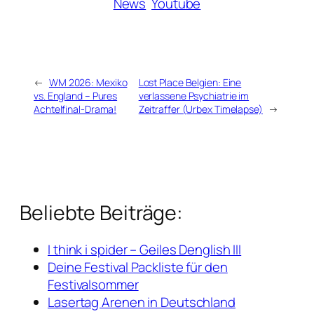
News
Youtube
←
WM 2026: Mexiko
Lost Place Belgien: Eine
vs. England – Pures
verlassene Psychiatrie im
Achtelfinal-Drama!
Zeitraffer (Urbex Timelapse)
→
Beliebte Beiträge:
I think i spider – Geiles Denglish III
Deine Festival Packliste für den
Festivalsommer
Lasertag Arenen in Deutschland