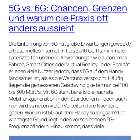
5G vs. 6G: Chancen, Grenzen
und warum die Praxis oft
anders aussieht
Die Einführung von 5G hat große Erwartungen geweckt:
ultraschnelles Internet mit bis zu 10 Gbit/s, minimale
Latenzzeiten und neue Anwendungen wie autonomes
Fahren, Smart Cities oder Virtual Reality. In der Realität
erleben viele Nutzer jedoch, dass 5G auf dem Handy
langsamer ist, als es die Werbung verspricht. Häufig
liegen die gemessenen Geschwindigkeiten nur bei 100
bis 300 Mbit/s. Mit 6G steht bereits die nächste
Mobilfunkgeneration in den Startlöchern – doch auch
hier wird es neben vielen Vorteilen klare Nachteile
geben. Warum ist 5G auf dem Handy so langsam? Der
wichtigste Grund liegt in den verschiedenen 5G-
Frequenzbändern. Hinzu kommt, dass viele…