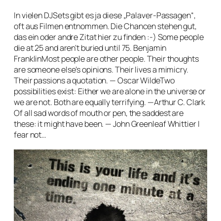
In vielen DJSets gibt es ja diese „Palaver-Passagen“,
oft aus Filmen entnommen. Die Chancen stehen gut,
das ein oder andre Zitat hier zu finden :-) Some people
die at 25 and aren’t buried until 75. Benjamin
FranklinMost people are other people. Their thoughts
are someone else’s opinions. Their lives a mimicry.
Their passions a quotation. — Oscar WildeTwo
possibilities exist: Either we are alone in the universe or
we are not. Both are equally terrifying. —Arthur C. Clark
Of all sad words of mouth or pen, the saddest are
these: it might have been. — John Greenleaf Whittier I
fear not…