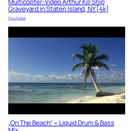
Multicopter-Video Arthur Kill Ship
Graveyard in Staten Island, NY [4k]
Youtube
„On The Beach“ ~ Liquid Drum & Bass
Mix.