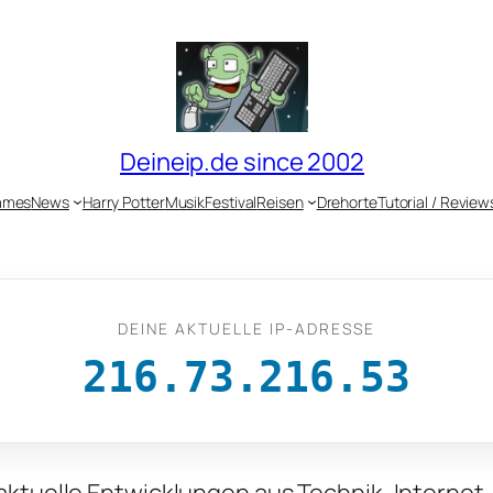
Deineip.de since 2002
ames
News
Harry Potter
Musik
Festival
Reisen
Drehorte
Tutorial / Review
DEINE AKTUELLE IP-ADRESSE
216.73.216.53
 aktuelle Entwicklungen aus Technik, Internet