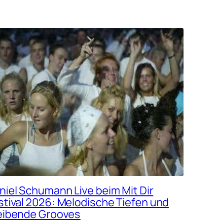
niel Schumann Live beim Mit Dir
stival 2026: Melodische Tiefen und
eibende Grooves