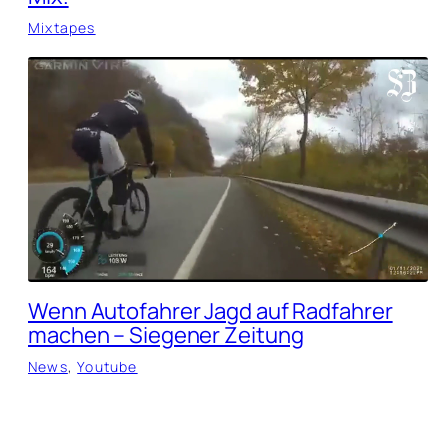
Mixtapes
Wenn Autofahrer Jagd auf Radfahrer
machen – Siegener Zeitung
News
, 
Youtube