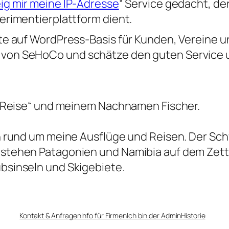
ig mir meine IP-Adresse
“ Service gedacht, de
erimentierplattform dient.
kte auf WordPress-Basis für Kunden, Vereine u
von SeHoCo und schätze den guten Service un
.:“Reise“ und meinem Nachnamen Fischer.
en rund um meine Ausflüge und Reisen. Der Sc
 stehen Patagonien und Namibia auf dem Zette
bsinseln und Skigebiete.
Kontakt & Anfragen
Info für Firmen
Ich bin der Admin
Historie