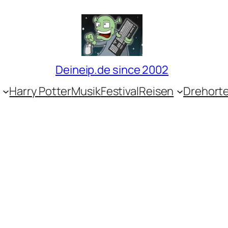
Deineip.de since 2002
Harry Potter
Musik
Festival
Reisen
Drehort