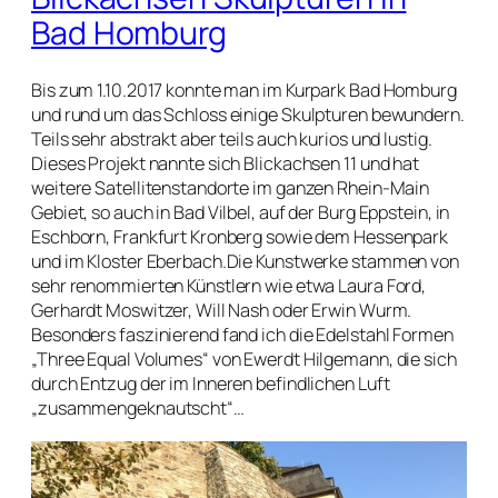
Bad Homburg
Bis zum 1.10.2017 konnte man im Kurpark Bad Homburg
und rund um das Schloss einige Skulpturen bewundern.
Teils sehr abstrakt aber teils auch kurios und lustig.
Dieses Projekt nannte sich Blickachsen 11 und hat
weitere Satellitenstandorte im ganzen Rhein-Main
Gebiet, so auch in Bad Vilbel, auf der Burg Eppstein, in
Eschborn, Frankfurt Kronberg sowie dem Hessenpark
und im Kloster Eberbach.Die Kunstwerke stammen von
sehr renommierten Künstlern wie etwa Laura Ford,
Gerhardt Moswitzer, Will Nash oder Erwin Wurm.
Besonders faszinierend fand ich die Edelstahl Formen
„Three Equal Volumes“ von Ewerdt Hilgemann, die sich
durch Entzug der im Inneren befindlichen Luft
„zusammengeknautscht“…