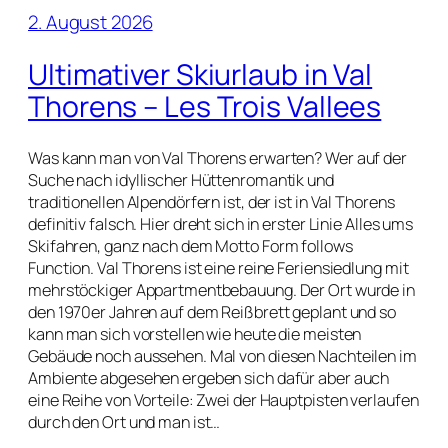
2. August 2026
Ultimativer Skiurlaub in Val
Thorens – Les Trois Vallees
Was kann man von Val Thorens erwarten? Wer auf der
Suche nach idyllischer Hüttenromantik und
traditionellen Alpendörfern ist, der ist in Val Thorens
definitiv falsch. Hier dreht sich in erster Linie Alles ums
Skifahren, ganz nach dem Motto Form follows
Function. Val Thorens ist eine reine Feriensiedlung mit
mehrstöckiger Appartmentbebauung. Der Ort wurde in
den 1970er Jahren auf dem Reißbrett geplant und so
kann man sich vorstellen wie heute die meisten
Gebäude noch aussehen. Mal von diesen Nachteilen im
Ambiente abgesehen ergeben sich dafür aber auch
eine Reihe von Vorteile: Zwei der Hauptpisten verlaufen
durch den Ort und man ist…