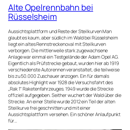
Alte Opelrennbahn bei
Rüsselsheim
Aussichtsplattform und Reste der Steilkurven Man
glaubt es kaum, aber südlich im Wald bei Rüsselsheim
liegt ein altes Rennstreckenoval mit Steilkurven
verborgen. Die mittlerweile stark zugewachsene
Anlage war einmal ein Testgelände der Adam Opel AG.
Eigentlich als Prüfstrecke gebaut, wurden hier ab 1919
verschiedenste Autorennen veranstaltet, die teilweise
bis zu 50.000 Zuschauer anzogen. Ein für damals
absolutes Highlight war 1928 die Versuchsfahrt des
„Rak 1“ Raketenfahrzeuges. 1949 wurde die Strecke
offiziell aufgegeben. Seither wuchert der Wald über die
Strecke. An einer Stelle wurde 2012 ein Teil der alten
Steilkurve frei geschnitten und mit einer
Aussichtsplattform versehen. Ein schöner Anlaufpunkt
für…