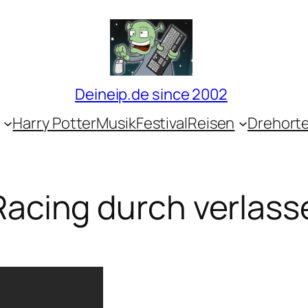
Deineip.de since 2002
Harry Potter
Musik
Festival
Reisen
Drehort
 Racing durch verlas