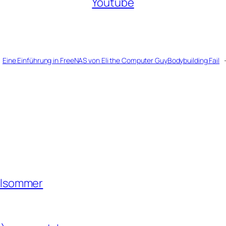
Youtube
Eine Einführung in FreeNAS von Eli the Computer Guy
Bodybuilding Fail
valsommer