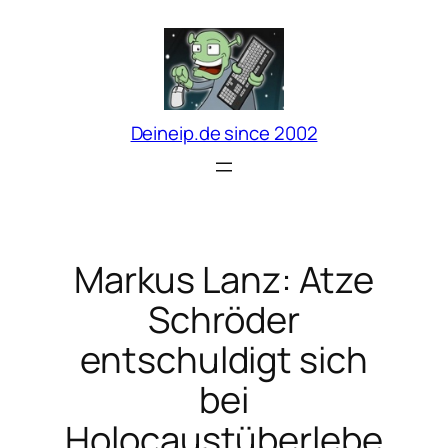
Zum
Inhalt
springen
Deineip.de since 2002
Markus Lanz: Atze
Schröder
entschuldigt sich
bei
Holocaustüberlebe