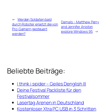
←
Werden Soldaten bald
Damals – Matthew Perry
durch Roboter ersetzt die von
and Jennifer Aniston
Pro-Gamern gesteuert
explore Windows 95
→
werden?
Beliebte Beiträge:
I think i spider – Geiles Denglish III
Deine Festival Packliste für den
Festivalsommer
Lasertag Arenen in Deutschland
Kostenloser Xtra PC USB in 3 Schritten