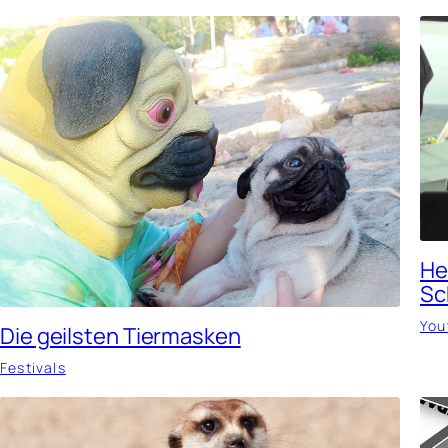
He
Sc
You
Die geilsten Tiermasken
Festivals