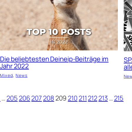
Die beliebtesten Deineip-Beiträge im
SP
Jahr 2022
al
Mixed
, 
News
Ne
1
…
205
206
207
208
209
210
211
212
213
…
215