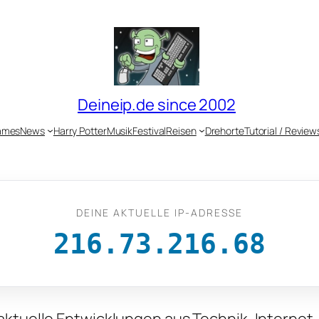
Deineip.de since 2002
ames
News
Harry Potter
Musik
Festival
Reisen
Drehorte
Tutorial / Review
DEINE AKTUELLE IP-ADRESSE
216.73.216.68
 aktuelle Entwicklungen aus Technik, Internet