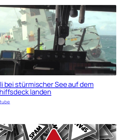
li bei stürmischer See auf dem
hiffsdeck landen
tube