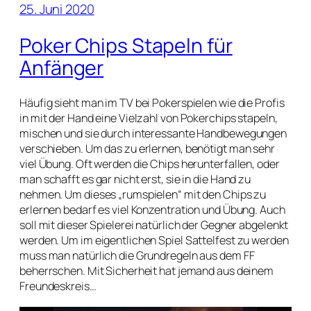
25. Juni 2020
Poker Chips Stapeln für
Anfänger
Häufig sieht man im TV bei Pokerspielen wie die Profis
in mit der Hand eine Vielzahl von Pokerchips stapeln,
mischen und sie durch interessante Handbewegungen
verschieben. Um das zu erlernen, benötigt man sehr
viel Übung. Oft werden die Chips herunterfallen, oder
man schafft es gar nicht erst, sie in die Hand zu
nehmen. Um dieses „rumspielen“ mit den Chips zu
erlernen bedarf es viel Konzentration und Übung. Auch
soll mit dieser Spielerei natürlich der Gegner abgelenkt
werden. Um im eigentlichen Spiel Sattelfest zu werden
muss man natürlich die Grundregeln aus dem FF
beherrschen. Mit Sicherheit hat jemand aus deinem
Freundeskreis…