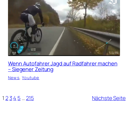
Wenn Autofahrer Jagd auf Radfahrer machen
– Siegener Zeitung
News
, 
Youtube
1
2
3
4
5
…
215
Nächste Seite