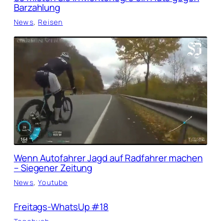
Barzahlung
News
, 
Reisen
Wenn Autofahrer Jagd auf Radfahrer machen
– Siegener Zeitung
News
, 
Youtube
Freitags-WhatsUp #18