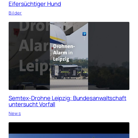
Eifersüchtiger Hund
Bilder
Semtex-Drohne Leipzig: Bundesanwaltschaft
untersucht Vorfall
News