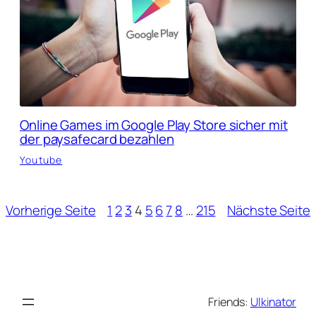
Online Games im Google Play Store sicher mit
der paysafecard bezahlen
Youtube
Vorherige Seite
1
2
3
4
5
6
7
8
…
215
Nächste Seite
Friends:
Ulkinator