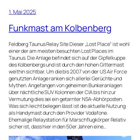
1. Mai 2025
Funkmast am Kolbenberg
Feldberg Taunus Relay Site Dieser „Lost Place“ ist wohl
einer der am meisten besuchten Lost Places im
Taunus. Die Anlage befindet sich auf der Gipfelkuppe
des Kolbenbergs und ist durch den hohen Gittermast
weithin sichtbar. Um die bis 2007 von der US Air Force
genutzten Anlage ranken sich allerlei Gerüchte und
Mythen. Angefangen von geheimen Bunkeranlagen
über nächtliche SUV Kolonnen der CIA bis hin zur
Vermutung dies sei ein getarnter NSA-Abhörposten.
Was sich leicht belegen lässt ist die aktuelle Nutzung
als Handymast durch den Provider Vodafone.
Ehemalige Relaystation für Marschflugkörper Relativ
sicher ist, dass hier in den 50er Jahren eine…