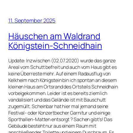
11. September 2025
Häuschen am Waldrand
Königstein-Schneidhain
Update: Inzwischen (02.07.2020) wurde das ganze
Areal vom Schutt befreit und auch vom Haus gibt es
keine Überreste mehr. Auf einem Radausflug von
Kelkheim nach Königstein bin ich spontan an diesem
kleinen Haus am Ortsrand des Ortsteils Schneidhain
vorbeigekommen. Leider ist es bereits ziemlich
vandalisiert und das Gelände ist mit Bauschutt
zugemüllt. Scheinbar hat hier mal jemand seine
Festival- oder Konzertbecher Garnitur und einige
Sporthallen-Matten entsorgt ? Sachen gibt’s! Das
Gebäude besteht nur aus einem Raum mit
anschließender Toilette und einem Duschraum. Es