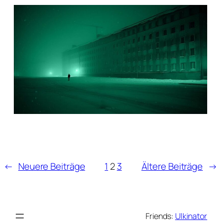
←
Neuere Beiträge
1
2
3
Ältere Beiträge
→
Friends:
Ulkinator