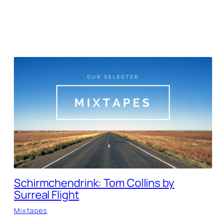
Schirmchendrink: Tom Collins by
Surreal Flight
Mixtapes