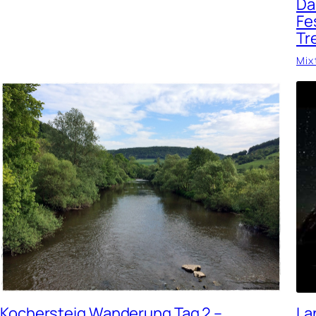
Da
Fe
Tr
Mix
La
Kochersteig Wanderung Tag 2 –