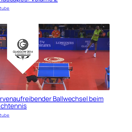
tube
rvenaufreibender Ballwechsel beim
schtennis
tube