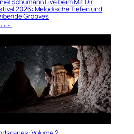
niel Schumann Live beim Mit Dir
stival 2026: Melodische Tiefen und
eibende Grooves
tapes
ndscapes: Volume 2