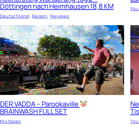
Döttingen nach Heimhausen 18,8 KM
You
Deutschland
, 
Reisen
, 
Reviews
DER VADDA – Parookaville
Ne
BRAINWASH FULL SET
Ti
Mixtapes
You