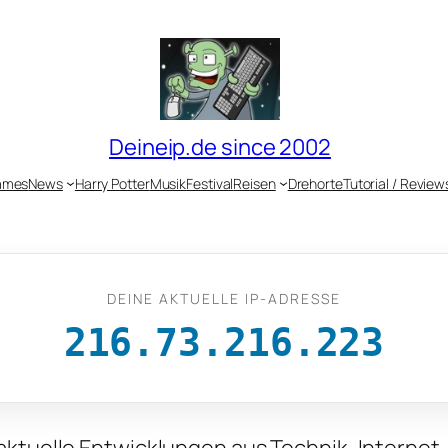
Deineip.de since 2002
ames
News
Harry Potter
Musik
Festival
Reisen
Drehorte
Tutorial / Review
DEINE AKTUELLE IP-ADRESSE
216.73.216.223
 aktuelle Entwicklungen aus Technik, Internet