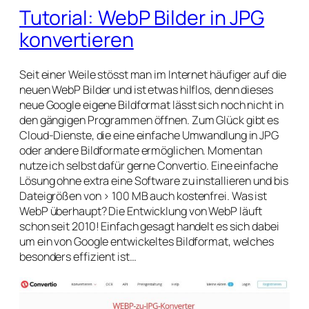
Tutorial: WebP Bilder in JPG
konvertieren
Seit einer Weile stösst man im Internet häufiger auf die
neuen WebP Bilder und ist etwas hilflos, denn dieses
neue Google eigene Bildformat lässt sich noch nicht in
den gängigen Programmen öffnen. Zum Glück gibt es
Cloud-Dienste, die eine einfache Umwandlung in JPG
oder andere Bildformate ermöglichen. Momentan
nutze ich selbst dafür gerne Convertio. Eine einfache
Lösung ohne extra eine Software zu installieren und bis
Dateigrößen von > 100 MB auch kostenfrei. Was ist
WebP überhaupt? Die Entwicklung von WebP läuft
schon seit 2010! Einfach gesagt handelt es sich dabei
um ein von Google entwickeltes Bildformat, welches
besonders effizient ist…