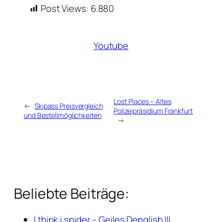
Post Views:
6.880
Youtube
Lost Places – Altes
←
Skipass Preisvergleich
Polizeipräsidium Frankfurt
und Bestellmöglichkeiten
→
Beliebte Beiträge:
I think i spider – Geiles Denglish III