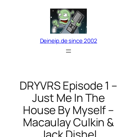
Zum
Inhalt
springen
Deineip.de since 2002
DRYVRS Episode 1 –
Just Me In The
House By Myself –
Macaulay Culkin &
Jack Dishel