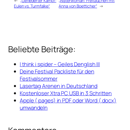
←
„Gefiederter Kampf:
„Waterwoman: Freitauchen mit
Eulen vs. Turmfalke“
Anna von Boetticher“
→
Beliebte Beiträge:
I think i spider – Geiles Denglish III
Deine Festival Packliste für den
Festivalsommer
Lasertag Arenen in Deutschland
Kostenloser Xtra PC USB in 3 Schritten
Apple (.pages) in PDF oder Word (.docx)
umwandeln