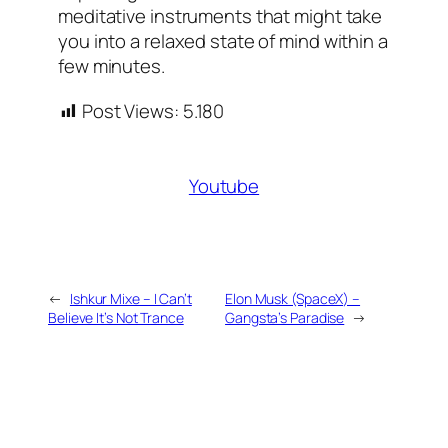
meditative instruments that might take
you into a relaxed state of mind within a
few minutes.
Post Views:
5.180
Youtube
←
Ishkur Mixe – I Can’t
Elon Musk (SpaceX) –
Believe It’s Not Trance
Gangsta’s Paradise
→