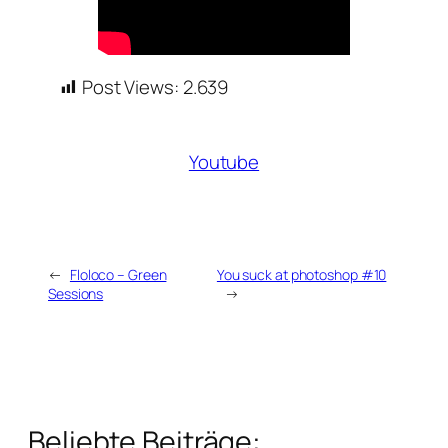
Post Views:
2.639
Youtube
←
Floloco – Green
You suck at photoshop #10
Sessions
→
Beliebte Beiträge: