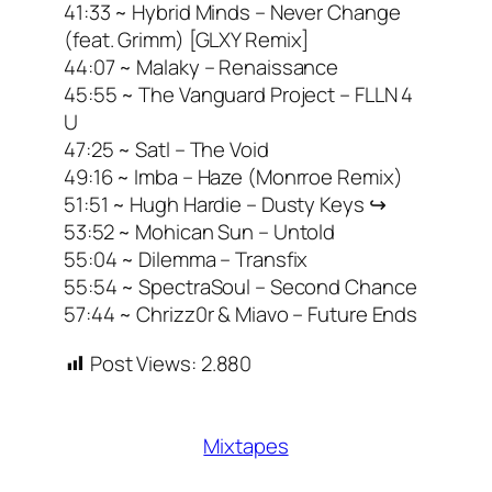
41:33 ~ Hybrid Minds – Never Change
(feat. Grimm) [GLXY Remix]
44:07 ~ Malaky – Renaissance
45:55 ~ The Vanguard Project – FLLN 4
U
47:25 ~ Satl – The Void
49:16 ~ Imba – Haze (Monrroe Remix)
51:51 ~ Hugh Hardie – Dusty Keys ↪
53:52 ~ Mohican Sun – Untold
55:04 ~ Dilemma – Transfix
55:54 ~ SpectraSoul – Second Chance
57:44 ~ Chrizz0r & Miavo – Future Ends
Post Views:
2.880
Mixtapes