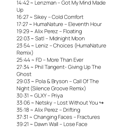
14:42 ~ Lenzman – Got My Mind Made
Up
16:27 ~ Sikey – Cold Comfort
17:27 ~ HumaNature – Eleventh Hour
19:29 ~ Alix Perez – Floating
22:03 ~ Satl – Midnight Moon
23:54 ~ Leniz – Choices (HumaNature
Remix)
25:44 ~ FD – More Than Ever
27:34 ~ Phil Tangent- Giving Up The
Ghost
29:03 ~ Pola & Bryson – Call Of The
Night (Silence Groove Remix)
30:31 ~ GLXY – Priya
33:06 ~ Netsky – Lost Without You ↪
35:18 ~ Alix Perez – Drifting
37:31 ~ Changing Faces – Fractures
39:21 ~ Dawn Wall – Lose Face