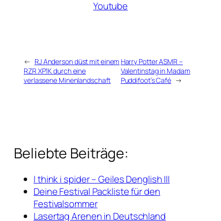
Youtube
←
RJ Anderson düst mit einem
Harry Potter ASMR –
RZR XP1K durch eine
Valentinstag in Madam
verlassene Minenlandschaft
Puddifoot’s Café
→
Beliebte Beiträge:
I think i spider – Geiles Denglish III
Deine Festival Packliste für den
Festivalsommer
Lasertag Arenen in Deutschland