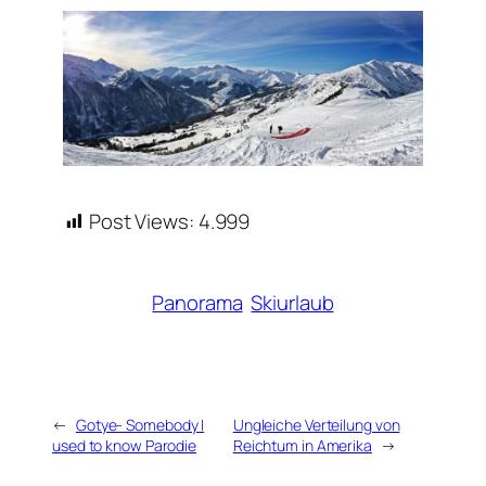
Post Views:
4.999
Panorama
Skiurlaub
←
Gotye- Somebody I
Ungleiche Verteilung von
used to know Parodie
Reichtum in Amerika
→