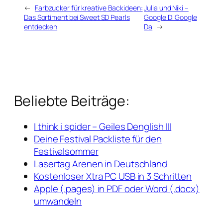
←
Farbzucker für kreative Backideen:
Julia und Niki –
Das Sortiment bei Sweet SD Pearls
Google Di Google
entdecken
Da
→
Beliebte Beiträge:
I think i spider – Geiles Denglish III
Deine Festival Packliste für den
Festivalsommer
Lasertag Arenen in Deutschland
Kostenloser Xtra PC USB in 3 Schritten
Apple (.pages) in PDF oder Word (.docx)
umwandeln