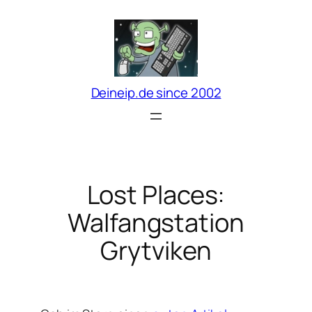
Zum
Inhalt
springen
Deineip.de since 2002
Lost Places:
Walfangstation
Grytviken