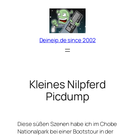
Zum
Inhalt
springen
Deineip.de since 2002
Kleines Nilpferd
Picdump
Diese süßen Szenen habe ich im Chobe
Nationalpark bei einer Bootstour in der