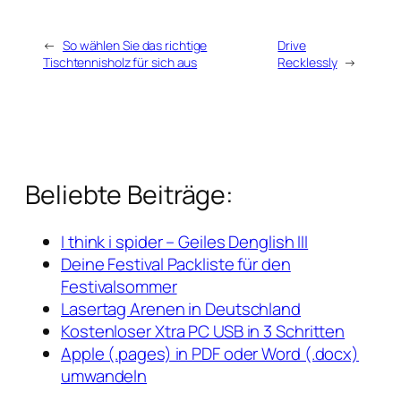
←
So wählen Sie das richtige
Drive
Tischtennisholz für sich aus
Recklessly
→
Beliebte Beiträge:
I think i spider – Geiles Denglish III
Deine Festival Packliste für den
Festivalsommer
Lasertag Arenen in Deutschland
Kostenloser Xtra PC USB in 3 Schritten
Apple (.pages) in PDF oder Word (.docx)
umwandeln