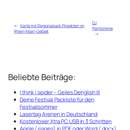
DJ
←
Karte mit Regionalpark Projekten im
Pantomime
Rhein-Main-Gebiet
→
Beliebte Beiträge:
I think i spider – Geiles Denglish III
Deine Festival Packliste für den
Festivalsommer
Lasertag Arenen in Deutschland
Kostenloser Xtra PC USB in 3 Schritten
Apple (.pages) in PDF oder Word (.docx)