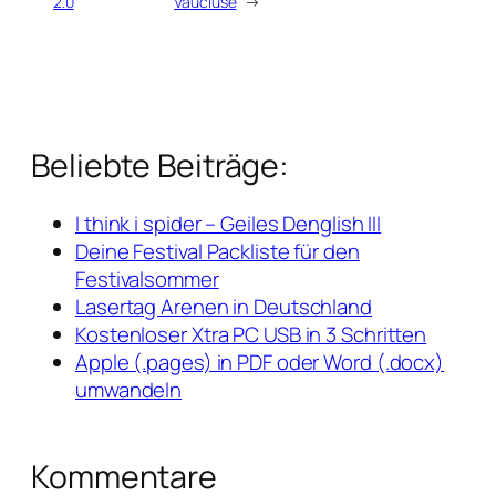
2.0
Vaucluse
→
Beliebte Beiträge:
I think i spider – Geiles Denglish III
Deine Festival Packliste für den
Festivalsommer
Lasertag Arenen in Deutschland
Kostenloser Xtra PC USB in 3 Schritten
Apple (.pages) in PDF oder Word (.docx)
umwandeln
Kommentare