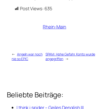
Post Views:
635
Rhein-Main
←
Angeln war noch
SPAM: Hohe Gefahr. Konto wurde
nie so EPIC
angegriffen
→
Beliebte Beiträge:
I think i spider – Geiles Denglish III