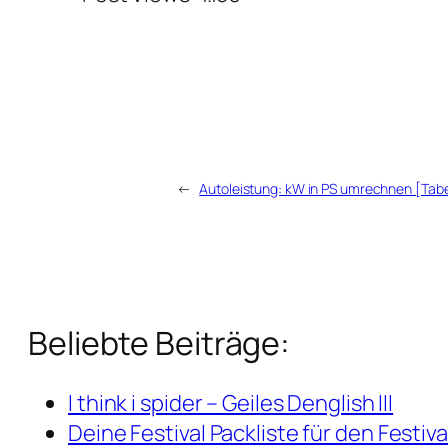
←
Autoleistung: kW in PS umrechnen [Tab
Beliebte Beiträge:
I think i spider – Geiles Denglish III
Deine Festival Packliste für den Festi