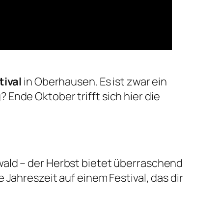
tival
in Oberhausen. Es ist zwar ein
Ende Oktober trifft sich hier die
wald – der Herbst bietet überraschend
Jahreszeit auf einem Festival, das dir