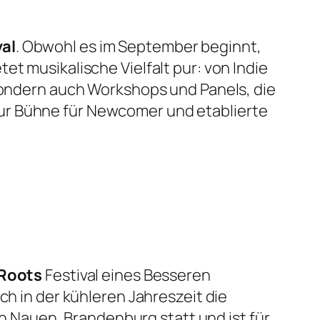
al
. Obwohl es im September beginnt,
et musikalische Vielfalt pur: von Indie
 sondern auch Workshops und Panels, die
ur Bühne für Newcomer und etablierte
 Roots
Festival eines Besseren
ch in der kühleren Jahreszeit die
 in Nauen, Brandenburg statt und ist für