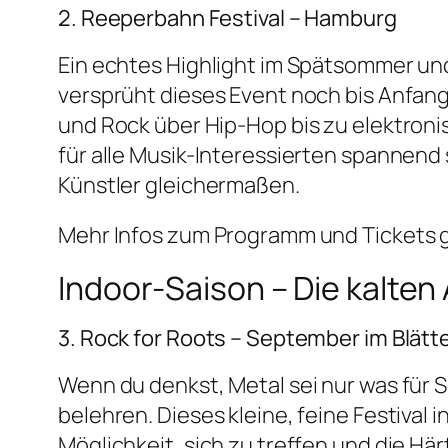
2. Reeperbahn Festival – Hamburg
Ein echtes Highlight im Spätsommer un
versprüht dieses Event noch bis Anfang 
und Rock über Hip-Hop bis zu elektroni
für alle Musik-Interessierten spannen
Künstler gleichermaßen.
Mehr Infos zum Programm und Tickets g
Indoor-Saison – Die kalten 
3. Rock for Roots – September im Blätt
Wenn du denkst, Metal sei nur was für 
belehren. Dieses kleine, feine Festival
Möglichkeit, sich zu treffen und die Här