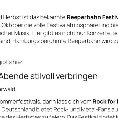
d Herbst ist das bekannte
Reeperbahn Festiv
Oktober die volle Festivalatmosphäre und biet
scher Musik. Hier gibt es nicht nur Konzerte,
d sind. Hamburgs berühmte Reeperbahn wird z
ibt’s
hier
.
Abende stilvoll verbringen
erwald
Sommerfestivals, dann lass dich vom
Rock for
 in Deutschland bietet Rock- und Metal-Fans au
te des Herbstes zu feiern. Das Festival findet