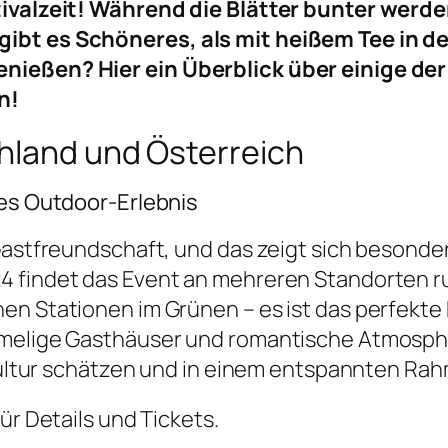
tivalzeit! Während die Blätter bunter werde
ibt es Schöneres, als mit heißem Tee in d
nießen? Hier ein Überblick über einige der 
n!
chland und Österreich
hes Outdoor-Erlebnis
 Gastfreundschaft, und das zeigt sich besond
4 findet das Event an mehreren Standorten r
en Stationen im Grünen – es ist das perfekt
imelige Gasthäuser und romantische Atmosphär
kskultur schätzen und in einem entspannten 
ür Details und Tickets.