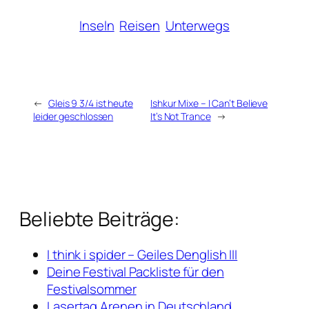
Inseln
Reisen
Unterwegs
←
Gleis 9 3/4 ist heute
Ishkur Mixe – I Can’t Believe
leider geschlossen
It’s Not Trance
→
Beliebte Beiträge:
I think i spider – Geiles Denglish III
Deine Festival Packliste für den
Festivalsommer
Lasertag Arenen in Deutschland