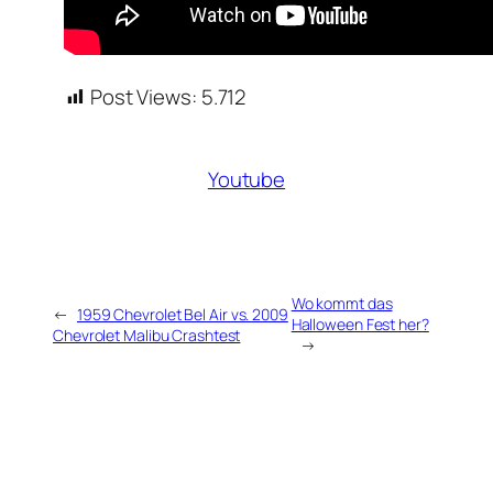
Post Views:
5.712
Youtube
Wo kommt das
←
1959 Chevrolet Bel Air vs. 2009
Halloween Fest her?
Chevrolet Malibu Crashtest
→