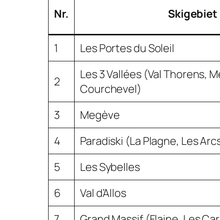
Nr.
Skigebiet
1
Les Portes du Soleil
Les 3 Vallées (Val Thorens, M
2
Courchevel)
3
Megève
4
Paradiski (La Plagne, Les Arc
5
Les Sybelles
6
Val d’Allos
7
Grand Massif (Flaine, Les Ca