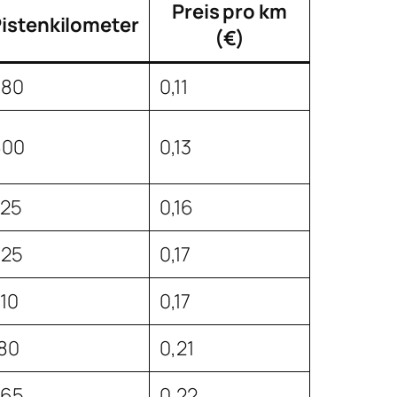
Preis pro km
istenkilometer
(€)
580
0,11
600
0,13
325
0,16
425
0,17
10
0,17
80
0,21
265
0,22