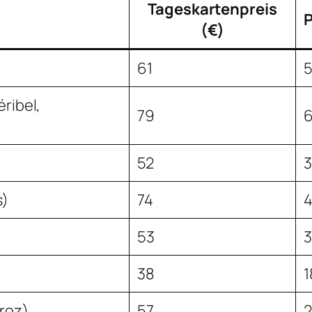
Tageskartenpreis
P
(€)
61
éribel,
79
52
s)
74
53
3
38
1
rroz)
57