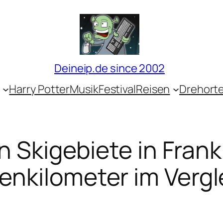
Deineip.de since 2002
Harry Potter
Musik
Festival
Reisen
Drehort
 Skigebiete in Frank
tenkilometer im Vergl