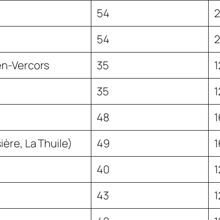
54
54
en-Vercors
35
1
35
1
48
1
ère, La Thuile)
49
1
40
1
43
1