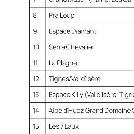
8
Pra Loup
9
Espace Diamant
10
Serre Chevalier
11
La Plagne
12
Tignes/Val d’Isère
13
Espace Killy (Val d’Isère, Tign
14
Alpe d’Huez Grand Domaine 
15
Les 7 Laux