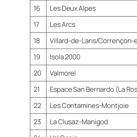
16
Les Deux Alpes
17
Les Arcs
18
Villard-de-Lans/Corrençon-
19
Isola 2000
20
Valmorel
21
Espace San Bernardo (La Rosi
22
Les Contamines-Montjoie
23
La Clusaz-Manigod