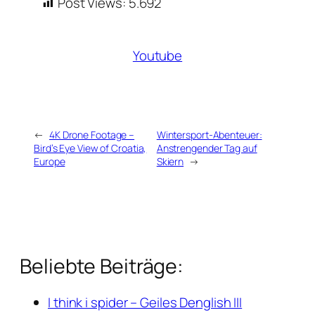
Post Views:
5.692
Youtube
←
4K Drone Footage –
Wintersport-Abenteuer:
Bird’s Eye View of Croatia,
Anstrengender Tag auf
Europe
Skiern
→
Beliebte Beiträge:
I think i spider – Geiles Denglish III