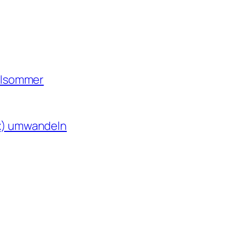
valsommer
cx) umwandeln