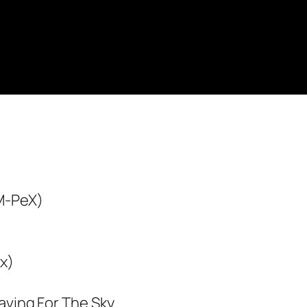
 M-PeX)
x)
aving For The Sky