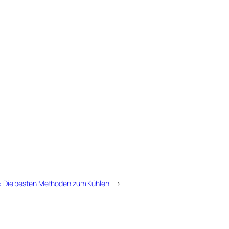
al: Die besten Methoden zum Kühlen
→