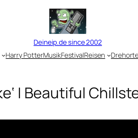
Deineip.de since 2002
Harry Potter
Musik
Festival
Reisen
Drehort
e‘ | Beautiful Chillst