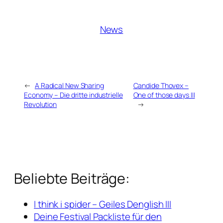
News
←
A Radical New Sharing
Candide Thovex –
Economy – Die dritte industrielle
One of those days III
Revolution
→
Beliebte Beiträge:
I think i spider – Geiles Denglish III
Deine Festival Packliste für den