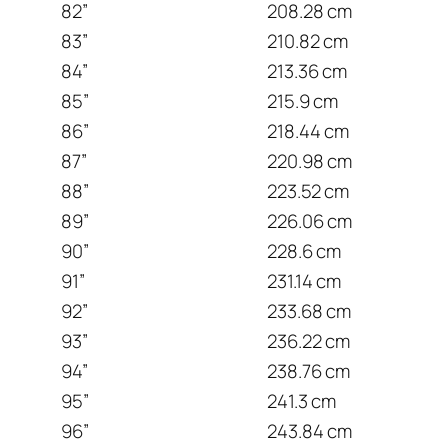
82”
208.28 cm
83”
210.82 cm
84”
213.36 cm
85”
215.9 cm
86”
218.44 cm
87”
220.98 cm
88”
223.52 cm
89”
226.06 cm
90”
228.6 cm
91”
231.14 cm
92”
233.68 cm
93”
236.22 cm
94”
238.76 cm
95”
241.3 cm
96”
243.84 cm