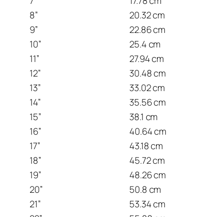
7”
17.78 cm
8”
20.32 cm
9”
22.86 cm
10”
25.4 cm
11”
27.94 cm
12”
30.48 cm
13”
33.02 cm
14”
35.56 cm
15”
38.1 cm
16”
40.64 cm
17”
43.18 cm
18”
45.72 cm
19”
48.26 cm
20”
50.8 cm
21”
53.34 cm