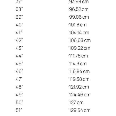
37”
93.98 cm
38”
96.52 cm
39”
99.06 cm
40”
101.6 cm
41”
104.14 cm
42”
106.68 cm
43”
109.22 cm
44”
111.76 cm
45”
114.3 cm
46”
116.84 cm
47”
119.38 cm
48”
121.92 cm
49”
124.46 cm
50”
127 cm
51”
129.54 cm