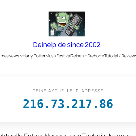
Deineip.de since 2002
ames
News
Harry Potter
Musik
Festival
Reisen
Drehorte
Tutorial / Review
DEINE AKTUELLE IP-ADRESSE
216.73.217.86
 aktuelle Entwicklungen aus Technik, Internet