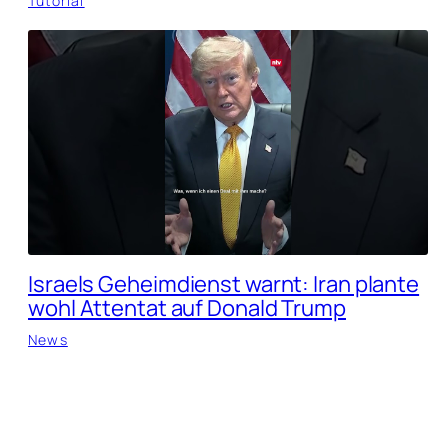
Tutorial
Israels Geheimdienst warnt: Iran plante
wohl Attentat auf Donald Trump
News