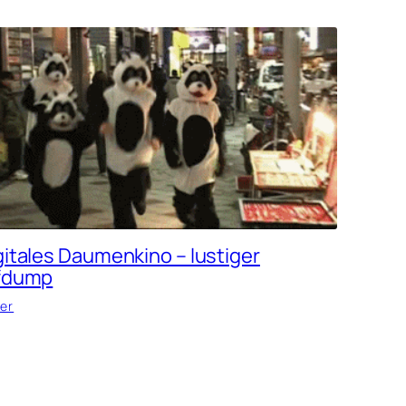
gitales Daumenkino – lustiger
fdump
der