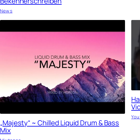
Bekennerschreiben
News
Ha
Vi
You
„Majesty“ ~ Chilled Liquid Drum & Bass
Mix