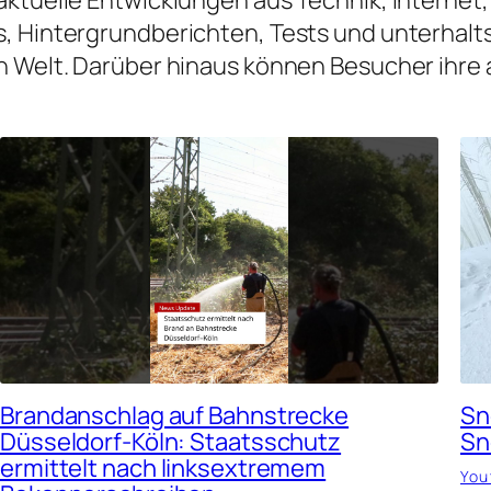
, Hintergrundberichten, Tests und unterhalt
len Welt. Darüber hinaus können Besucher ihre 
Brandanschlag auf Bahnstrecke
Sn
Düsseldorf-Köln: Staatsschutz
Sn
ermittelt nach linksextremem
You