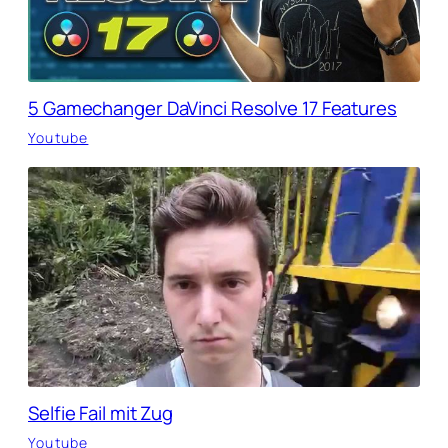
5 Gamechanger DaVinci Resolve 17 Features
Youtube
Selfie Fail mit Zug
Youtube