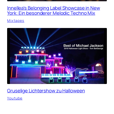
Innellea’s Belonging Label Showcase in New
York: Ein besonderer Melodic Techno Mix
Mixtapes
Gruselige Lichtershow zu Halloween
Youtube