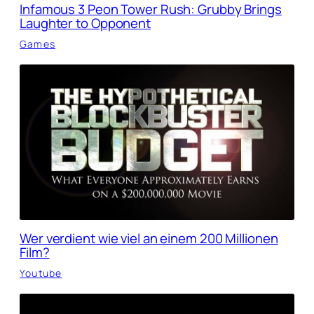
Infamous 3 Peon Tower Rush: Grubby Brings
Laughter to Opponent
Games
Wer verdient wie viel an einem 200 Millionen
Film?
Youtube