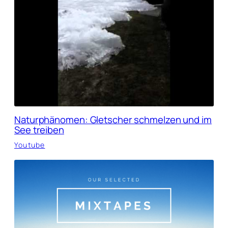
Naturphänomen: Gletscher schmelzen und im
See treiben
Youtube